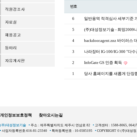
번호
6
일반용역 적격심사 세부기준 
5
(주)대성정보기술 - 희망200
4
backdoor.agent.znz 바이러
3
나라장터 IG-100/IG-300 
2
InfoGate GS 인증 획득
1
당사 홈페이지를 새롭게 단장
개인정보보호정책
찾아오시는길
(주)대성정보기술
주소 : 제주특별자치도 제주시 연삼로 82
고객센터 : 1588-8065, 064)
사업자등록번호:616-81-23340
특허등록번호 : 10-0585195
COPYRIGHT © (주)대성정보